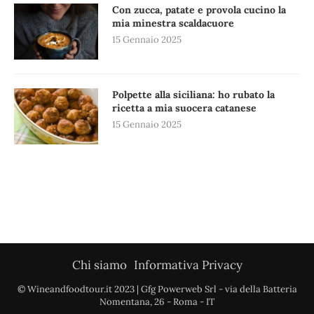
Con zucca, patate e provola cucino la
mia minestra scaldacuore
15 Gennaio 2025
Polpette alla siciliana: ho rubato la
ricetta a mia suocera catanese
15 Gennaio 2025
Chi siamo
Informativa Privacy
© Wineandfoodtour.it 2023 | Gfg Powerweb Srl - via della Batteria
Nomentana, 26 - Roma - IT