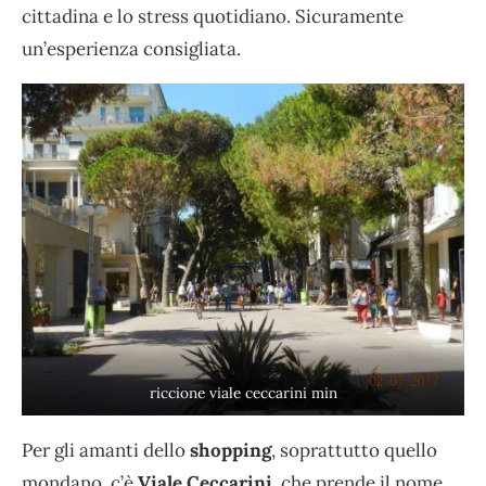
cittadina e lo stress quotidiano. Sicuramente
un’esperienza consigliata.
riccione viale ceccarini min
Per gli amanti dello
shopping
, soprattutto quello
mondano, c’è
Viale Ceccarini
che prende il nome