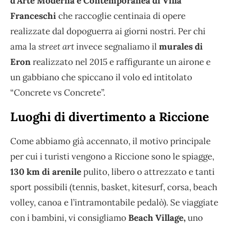
d’Arte Moderna e Contemporanea di Villa
Franceschi
che raccoglie centinaia di opere
realizzate dal dopoguerra ai giorni nostri. Per chi
ama la
street art
invece segnaliamo il
murales di
Eron
realizzato nel 2015 e raffigurante un airone e
un gabbiano che spiccano il volo ed intitolato
“Concrete vs Concrete”.
Luoghi di divertimento a Riccione
Come abbiamo già accennato, il motivo principale
per cui i turisti vengono a Riccione sono le spiagge,
130 km di arenile
pulito, libero o attrezzato e tanti
sport possibili (tennis, basket, kitesurf, corsa, beach
volley, canoa e l’intramontabile pedalò). Se viaggiate
con i bambini, vi consigliamo
Beach Village,
uno