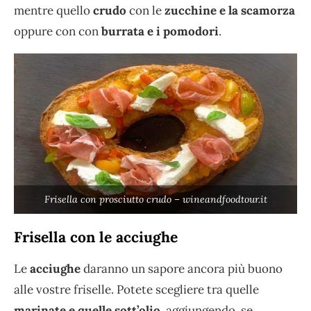
mentre quello
crudo
con le
zucchine e la scamorza
oppure con con
burrata e i pomodori
.
Frisella con prosciutto crudo – wineandfoodtour.it
Frisella con le acciughe
Le
acciughe
daranno un sapore ancora più buono
alle vostre friselle. Potete scegliere tra quelle
marinate e quelle sott’olio
, aggiungendo, se