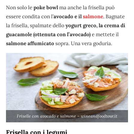
Non solo le
poke bowl
ma anche la frisella può
essere condita con l’
avocado e il
salmone
. Bagnate
la frisella, spalmate dello
yogurt greco, la crema di
guacamole (ottenuta con l’avocado)
e mettete il
salmone affumicato
sopra. Una vera goduria.
Friselle con avocado e salmone – wineandfoodtour.it
Frisella con i legumi