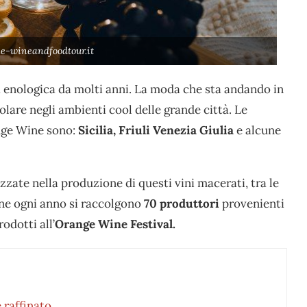
e-wineandfoodtour.it
ia enologica da molti anni. La moda che sta andando in
lare negli ambienti cool delle grande città. Le
ange Wine sono:
Sicilia, Friuli Venezia Giulia
e alcune
izzate nella produzione di questi vini macerati, tra le
one ogni anno si raccolgono
70 produttori
provenienti
odotti all’
Orange Wine Festival.
 raffinato