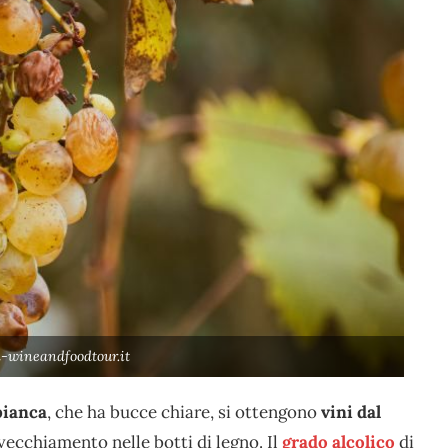
-wineandfoodtour.it
bianca
, che ha bucce chiare, si ottengono
vini dal
nvecchiamento nelle botti di legno. Il
grado alcolico
di