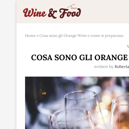
Home
»
Cosa sono gli Orange Wine e come si preparano
V
COSA SONO GLI ORANGE
written by
Roberta