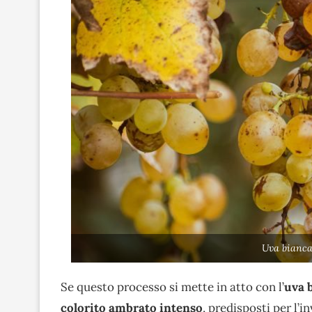
Uva bianca
Se questo processo si mette in atto con l’
uva 
colorito ambrato intenso
, predisposti per l’i