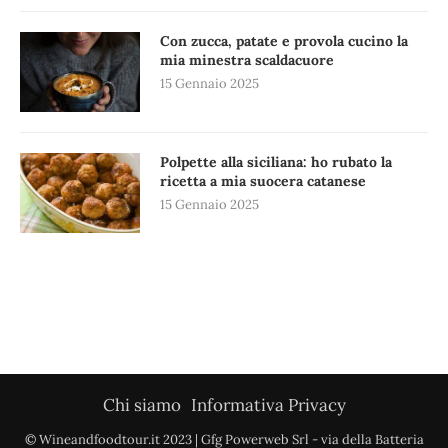
Con zucca, patate e provola cucino la
mia minestra scaldacuore
15 Gennaio 2025
Polpette alla siciliana: ho rubato la
ricetta a mia suocera catanese
15 Gennaio 2025
Chi siamo
Informativa Privacy
© Wineandfoodtour.it 2023 | Gfg Powerweb Srl - via della Batteria