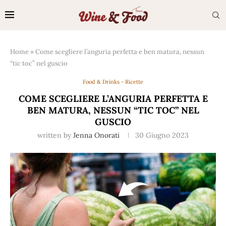
Home
»
Come scegliere l’anguria perfetta e ben matura, nessun
“tic toc” nel guscio
Food & Drinks - Ricette
COME SCEGLIERE L’ANGURIA PERFETTA E
BEN MATURA, NESSUN “TIC TOC” NEL
GUSCIO
written by
Jenna Onorati
30 Giugno 2023