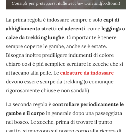
Consigli per proteggersi dalle zecche- wineandfoodtour.it
La prima regola è indossare sempre e solo
capi di
abbigliamento stretti ed aderenti
, come
leggings
o
calze da trekking lunghe
. L’importante è tenere
sempre coperte le gambe, anche se è estate.
Bisogna inoltre prediligere indumenti di colore
chiaro così è più semplice scrutare le zecche che si
attaccano alla pelle. Le
calzature da indossare
devono essere scarpe da trekking (o comunque
rigorosamente chiuse e non sandali)
La seconda regola è
controllare periodicamente le
gambe e il corpo
in generale dopo una passeggiata
nel bosco. Le zecche, prima di trovare il punto
esatto, si muovono sul nostro corpo alla ricerca di