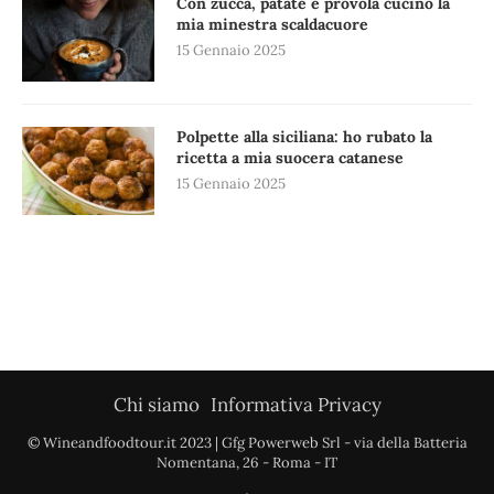
Con zucca, patate e provola cucino la
mia minestra scaldacuore
15 Gennaio 2025
Polpette alla siciliana: ho rubato la
ricetta a mia suocera catanese
15 Gennaio 2025
Chi siamo
Informativa Privacy
© Wineandfoodtour.it 2023 | Gfg Powerweb Srl - via della Batteria
Nomentana, 26 - Roma - IT