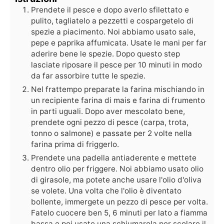
Prendete il pesce e dopo averlo sfilettato e
pulito, tagliatelo a pezzetti e cospargetelo di
spezie a piacimento. Noi abbiamo usato sale,
pepe e paprika affumicata. Usate le mani per far
aderire bene le spezie. Dopo questo step
lasciate riposare il pesce per 10 minuti in modo
da far assorbire tutte le spezie.
Nel frattempo preparate la farina mischiando in
un recipiente farina di mais e farina di frumento
in parti uguali. Dopo aver mescolato bene,
prendete ogni pezzo di pesce (carpa, trota,
tonno o salmone) e passate per 2 volte nella
farina prima di friggerlo.
Prendete una padella antiaderente e mettete
dentro olio per friggere. Noi abbiamo usato olio
di girasole, ma potete anche usare l'olio d'oliva
se volete. Una volta che l'olio è diventato
bollente, immergete un pezzo di pesce per volta.
Fatelo cuocere ben 5, 6 minuti per lato a fiamma
bassa e poi usate una schiumarola per scolare il