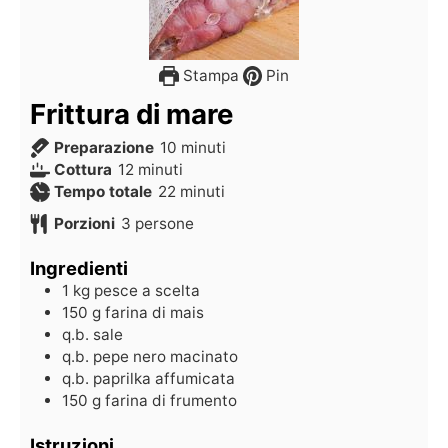
Stampa
Pin
Frittura di mare
Preparazione
10
minuti
Cottura
12
minuti
Tempo totale
22
minuti
Porzioni
3
persone
Ingredienti
1
kg
pesce a scelta
150
g
farina di mais
q.b.
sale
q.b.
pepe nero macinato
q.b.
paprilka affumicata
150
g
farina di frumento
Istruzioni