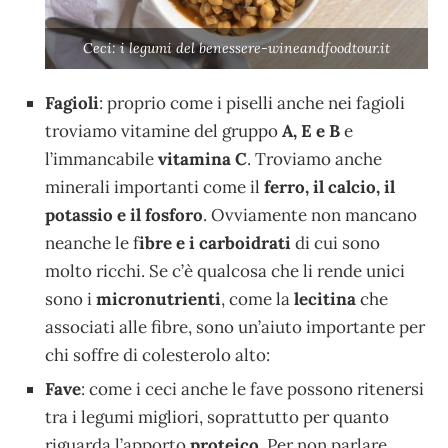
Ceci: i legumi del benessere-wineandfoodtour.it
Fagioli
: proprio come i piselli anche nei fagioli
troviamo vitamine del gruppo
A, E e B
e
l’immancabile
vitamina C
. Troviamo anche
minerali importanti come il
ferro, il calcio, il
potassio e il fosforo
. Ovviamente non mancano
neanche le f
ibre e i carboidrati
di cui sono
molto ricchi. Se c’è qualcosa che li rende unici
sono i
micronutrienti
, come la
lecitina
che
associati alle fibre, sono un’aiuto importante per
chi soffre di colesterolo alto:
Fave
: come i ceci anche le fave possono ritenersi
tra i legumi migliori, soprattutto per quanto
riguarda l’apporto
proteico
. Per non parlare