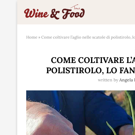
Home
»
Come coltivare l’aglio nelle scatole di polistirolo, 
COME COLTIVARE L’
POLISTIROLO, LO FA
written by
Angela 