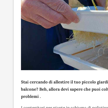
Stai cercando di allestire il tuo piccolo gia
balcone? Beh, allora devi sapere che puoi colti
problemi .
I contenitori per piante in schiuma di polistir