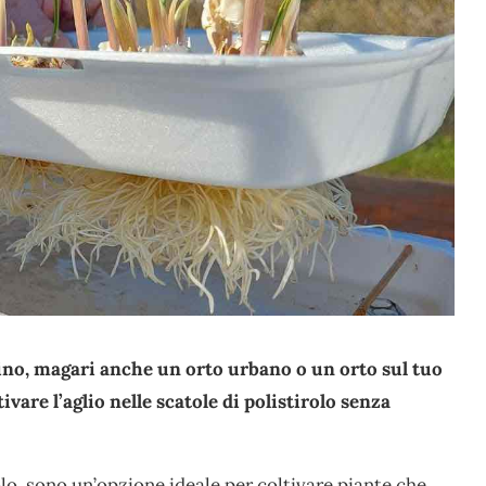
rdino, magari anche un orto urbano o un orto sul tuo
vare l’aglio nelle scatole di polistirolo senza
olo, sono un’opzione ideale per coltivare piante che