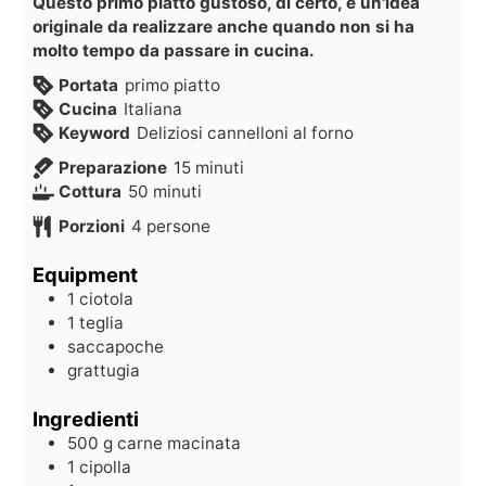
Questo primo piatto gustoso, di certo, è un'idea
originale da realizzare anche quando non si ha
molto tempo da passare in cucina.
Portata
primo piatto
Cucina
Italiana
Keyword
Deliziosi cannelloni al forno
Preparazione
15
minuti
Cottura
50
minuti
Porzioni
4
persone
Equipment
1 ciotola
1 teglia
saccapoche
grattugia
Ingredienti
500
g
carne macinata
1
cipolla