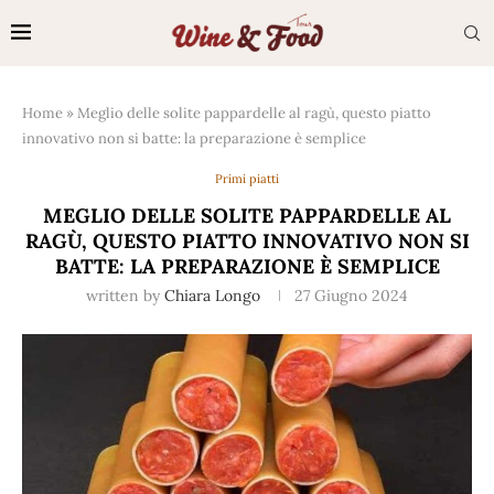
Home
»
Meglio delle solite pappardelle al ragù, questo piatto
innovativo non si batte: la preparazione è semplice
Primi piatti
MEGLIO DELLE SOLITE PAPPARDELLE AL
RAGÙ, QUESTO PIATTO INNOVATIVO NON SI
BATTE: LA PREPARAZIONE È SEMPLICE
written by
Chiara Longo
27 Giugno 2024