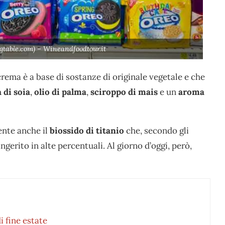
gtable.com) – Wineandfoodtour.it
crema è a base di sostanze di originale vegetale e che
a di soia
,
olio di palma
,
sciroppo di mais
e un
aroma
ente anche il
biossido di titanio
che, secondo gli
gerito in alte percentuali. Al giorno d’oggi, però,
di fine estate