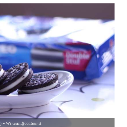
) – Wineandfoodtour.it