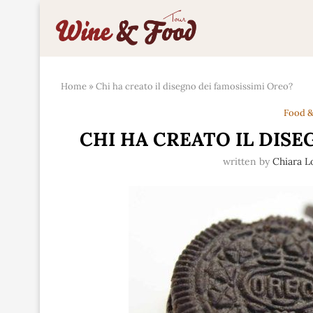
Home
»
Chi ha creato il disegno dei famosissimi Oreo?
Food &
CHI HA CREATO IL DISE
written by
Chiara 