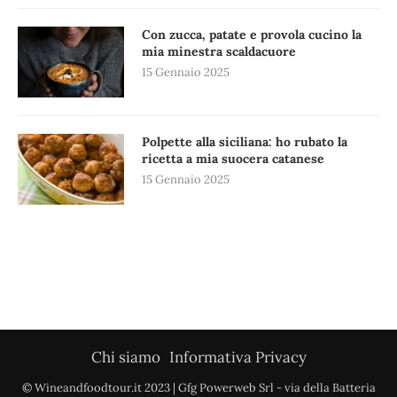
Con zucca, patate e provola cucino la
mia minestra scaldacuore
15 Gennaio 2025
Polpette alla siciliana: ho rubato la
ricetta a mia suocera catanese
15 Gennaio 2025
Chi siamo
Informativa Privacy
© Wineandfoodtour.it 2023 | Gfg Powerweb Srl - via della Batteria