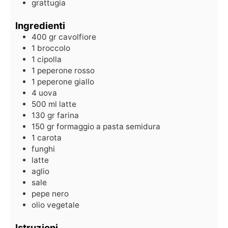
grattugia
Ingredienti
400
gr
cavolfiore
1
broccolo
1
cipolla
1
peperone rosso
1
peperone giallo
4
uova
500
ml
latte
130
gr
farina
150
gr
formaggio a pasta semidura
1
carota
funghi
latte
aglio
sale
pepe nero
olio vegetale
Istruzioni