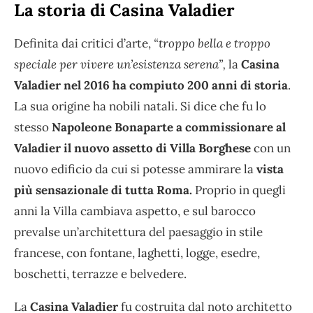
La storia di Casina Valadier
Definita dai critici d’arte,
“troppo bella e troppo
speciale per vivere un’esistenza serena”,
la
Casina
Valadier nel 2016 ha compiuto 200 anni di storia
.
La sua origine ha nobili natali. Si dice che fu lo
stesso
Napoleone Bonaparte a commissionare al
Valadier il nuovo assetto di Villa Borghese
con un
nuovo edificio da cui si potesse ammirare la
vista
più sensazionale di tutta Roma.
Proprio in quegli
anni la Villa cambiava aspetto, e sul barocco
prevalse un’architettura del paesaggio in stile
francese, con fontane, laghetti, logge, esedre,
boschetti, terrazze e belvedere.
La
Casina Valadier
fu costruita dal noto architetto