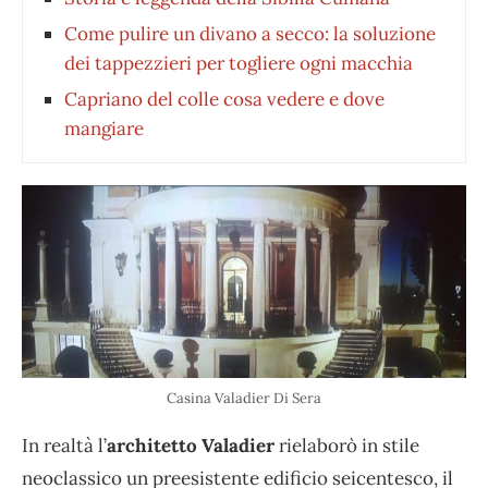
Come pulire un divano a secco: la soluzione
dei tappezzieri per togliere ogni macchia
Capriano del colle cosa vedere e dove
mangiare
Casina Valadier Di Sera
In realtà l’
architetto Valadier
rielaborò in stile
neoclassico un preesistente edificio seicentesco, il