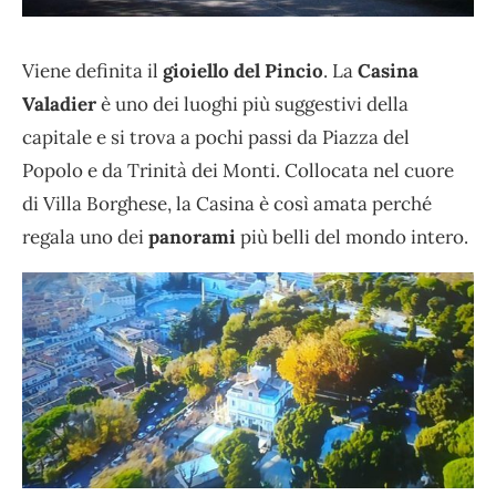
Viene definita il
gioiello del Pincio
. La
Casina
Valadier
è uno dei luoghi più suggestivi della
capitale e si trova a pochi passi da Piazza del
Popolo e da Trinità dei Monti. Collocata nel cuore
di Villa Borghese, la Casina è così amata perché
regala uno dei
panorami
più belli del mondo intero.