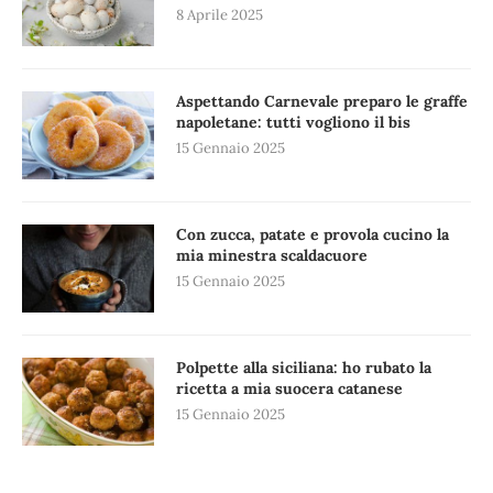
8 Aprile 2025
Aspettando Carnevale preparo le graffe
napoletane: tutti vogliono il bis
15 Gennaio 2025
Con zucca, patate e provola cucino la
mia minestra scaldacuore
15 Gennaio 2025
Polpette alla siciliana: ho rubato la
ricetta a mia suocera catanese
15 Gennaio 2025