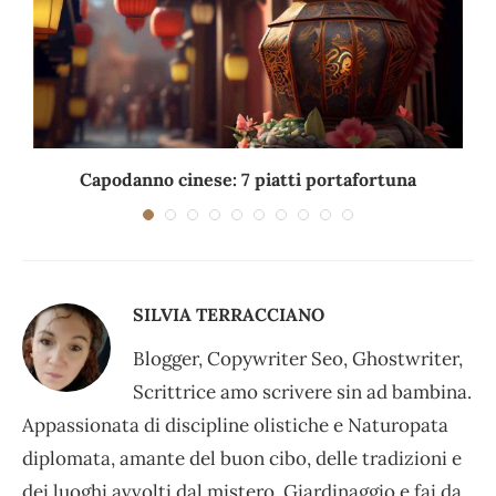
Capodanno cinese: 7 piatti portafortuna
C
SILVIA TERRACCIANO
Blogger, Copywriter Seo, Ghostwriter,
Scrittrice amo scrivere sin ad bambina.
Appassionata di discipline olistiche e Naturopata
diplomata, amante del buon cibo, delle tradizioni e
dei luoghi avvolti dal mistero. Giardinaggio e fai da