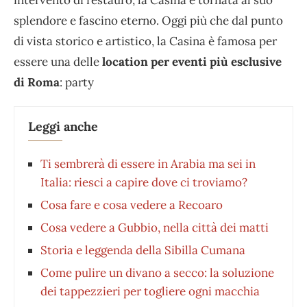
splendore e fascino eterno. Oggi più che dal punto
di vista storico e artistico, la Casina è famosa per
essere una delle
location per eventi più esclusive
di Roma
: party
Leggi anche
Ti sembrerà di essere in Arabia ma sei in
Italia: riesci a capire dove ci troviamo?
Cosa fare e cosa vedere a Recoaro
Cosa vedere a Gubbio, nella città dei matti
Storia e leggenda della Sibilla Cumana
Come pulire un divano a secco: la soluzione
dei tappezzieri per togliere ogni macchia