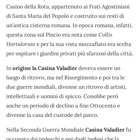
Casino della Rota, appartenuto ai Frati Agostiniani
di Santa Maria del Popolo e costruito sui resti di
un’antica cisterna romana. In epoca romana, infatti,
questa zona sul Pincio era nota come
Collis
Hortulorum
e per la sua vista mozzafiato era scelta
per ospitare i giardini privati più sfarzosi della città.
In
origine la Casina Valadier
doveva essere un
luogo di ritrovo, ma nel Risorgimento e poi tra le
due guerre mondiali, divenne un ritrovo di artisti,
intellettuali e uomini di spicco. Conobbe però
anche un periodo di declino a fine Ottocento e
divenne la casa del custode del parco.
Nella Seconda Guerra Mondiale
Casina Valadier
fu
occupata dai tedeschi e poi dagli inglesi che la