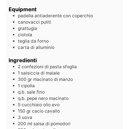
Equipment
padella antiaderente con coperchio
canovacci puliti
grattugia
ciotola
teglia da forno
carta di alluminio
Ingredienti
2
confezioni di pasta sfoglia
1
salsiccia di maiale
300
gr
macinato di manzo
1
cipolla
q.b.
sale fino
q.b.
pepe nero macinato
5
cucchiaio olio evo
150
gr
cacio cavallo
3
uova
200
ml
salsa di pomodori