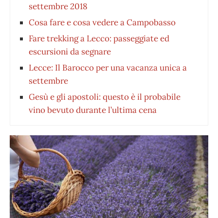
settembre 2018
Cosa fare e cosa vedere a Campobasso
Fare trekking a Lecco: passeggiate ed
escursioni da segnare
Lecce: Il Barocco per una vacanza unica a
settembre
Gesù e gli apostoli: questo è il probabile
vino bevuto durante l’ultima cena