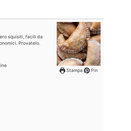
o squisiti, facili da
onomici. Provatelo.
tine
Stampa
Pin