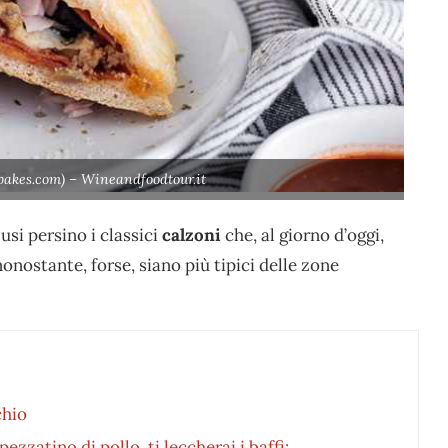
akes.com) – Wineandfoodtour.it
usi persino i classici
calzoni
che, al giorno d’oggi,
 nonostante, forse, siano più tipici delle zone
chio
ezzatino di pollo, ti leccherai i baffi: