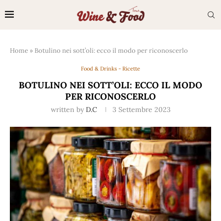
Home
»
Botulino nei sott’oli: ecco il modo per riconoscerlo
Food & Drinks - Ricette
BOTULINO NEI SOTT’OLI: ECCO IL MODO
PER RICONOSCERLO
written by
D.C
3 Settembre 2023