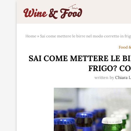
Home
»
Sai come mettere le birre nel modo corretto in frig
Food &
SAI COME METTERE LE B
FRIGO? CO
written by
Chiara 