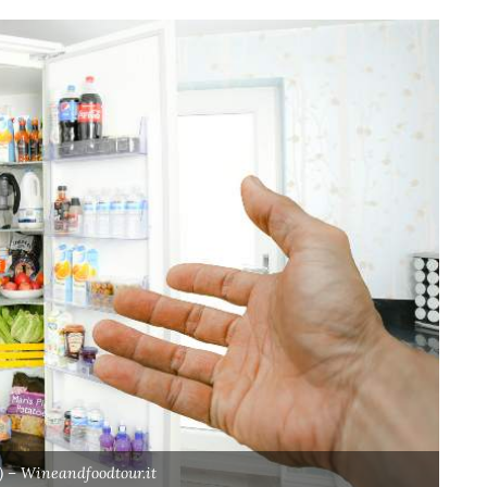
) – Wineandfoodtour.it