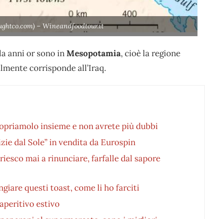
ghtco.com) – Wineandfoodtour.it
ila anni or sono in
Mesopotamia
, cioè la regione
almente corrisponde all’Iraq.
Scopriamolo insieme e non avrete più dubbi
zie dal Sole” in vendita da Eurospin
riesco mai a rinunciare, farfalle dal sapore
ngiare questi toast, come li ho farciti
 aperitivo estivo