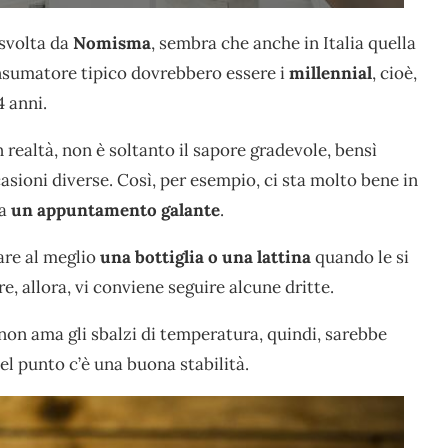
svolta da
Nomisma
, sembra che anche in Italia quella
consumatore tipico dovrebbero essere i
millennial
, cioè,
4 anni.
in realtà, non è soltanto il sapore gradevole, bensì
asioni diverse. Così, per esempio, ci sta molto bene in
 a
un appuntamento galante
.
are al meglio
una bottiglia o una lattina
quando le si
e, allora, vi conviene seguire alcune dritte.
 non ama gli sbalzi di temperatura, quindi, sarebbe
uel punto c’è una buona stabilità.