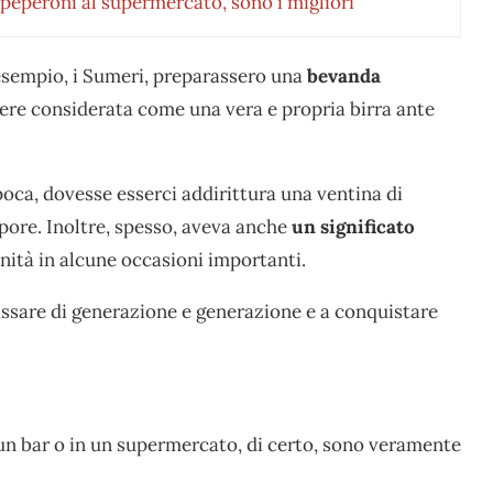
peperoni al supermercato, sono i migliori
 esempio, i Sumeri, preparassero una
bevanda
re considerata come una vera e propria birra ante
’epoca, dovesse esserci addirittura una ventina di
apore. Inoltre, spesso, aveva anche
un significato
ivinità in alcune occasioni importanti.
assare di generazione e generazione e a conquistare
n un bar o in un supermercato, di certo, sono veramente