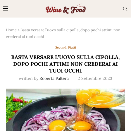
Home
»
Basta versare l’uovo sulla cipolla, dopo pochi attimi non
crederai ai tuoi occhi
Secondi Piatti
BASTA VERSARE L’UOVO SULLA CIPOLLA,
DOPO POCHI ATTIMI NON CREDERAI AI
TUOI OCCHI
written by
Roberta Paltera
2 Settembre 2023