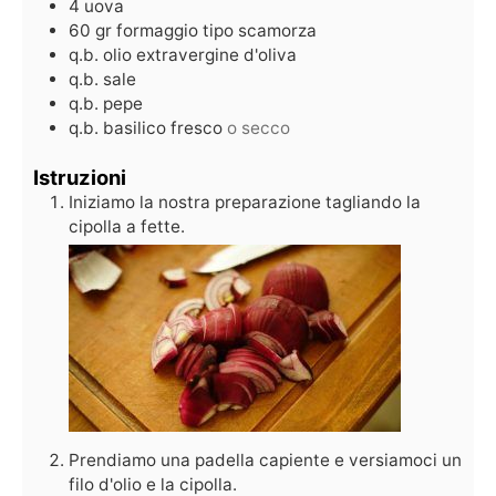
4
uova
60
gr
formaggio tipo scamorza
q.b.
olio extravergine d'oliva
q.b.
sale
q.b.
pepe
q.b.
basilico fresco
o secco
Istruzioni
Iniziamo la nostra preparazione tagliando la
cipolla a fette.
Prendiamo una padella capiente e versiamoci un
filo d'olio e la cipolla.