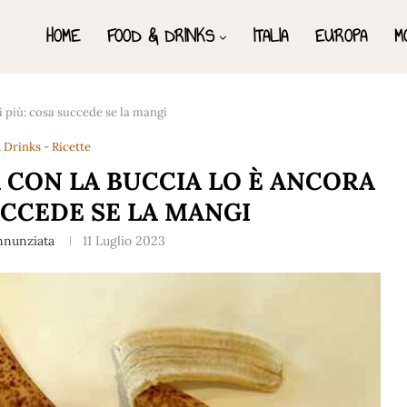
HOME
FOOD & DRINKS
ITALIA
EUROPA
M
 più: cosa succede se la mangi
 Drinks - Ricette
 CON LA BUCCIA LO È ANCORA
UCCEDE SE LA MANGI
nnunziata
11 Luglio 2023