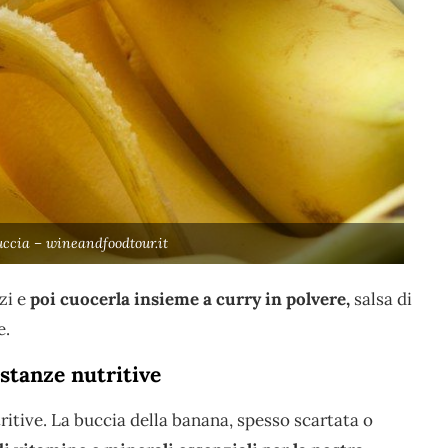
ccia – wineandfoodtour.it
zi e
poi cuocerla insieme a curry in polvere,
salsa di
e.
ostanze nutritive
ritive. La buccia della banana, spesso scartata o