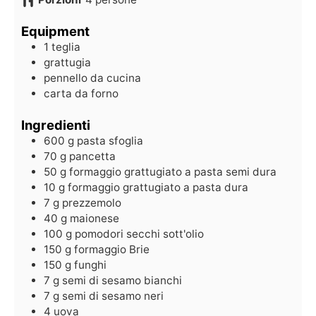
Equipment
1 teglia
grattugia
pennello da cucina
carta da forno
Ingredienti
600
g
pasta sfoglia
70
g
pancetta
50
g
formaggio grattugiato a pasta semi dura
10
g
formaggio grattugiato a pasta dura
7
g
prezzemolo
40
g
maionese
100
g
pomodori secchi sott'olio
150
g
formaggio Brie
150
g
funghi
7
g
semi di sesamo bianchi
7
g
semi di sesamo neri
4
uova