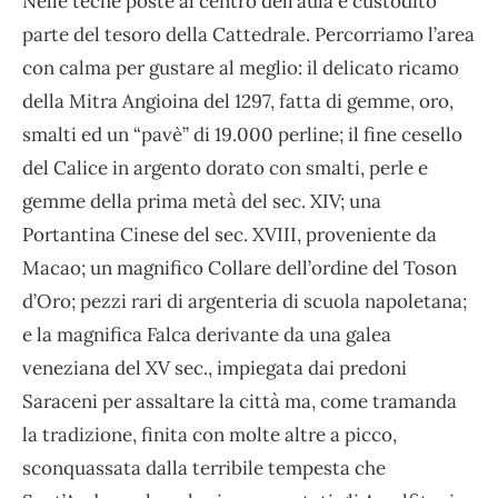
Nelle teche poste al centro dell’aula è custodito
parte del tesoro della Cattedrale. Percorriamo l’area
con calma per gustare al meglio: il delicato ricamo
della
Mitra Angioina
del 1297, fatta di gemme, oro,
smalti ed un “pavè” di 19.000 perline; il fine cesello
del
Calice in argento dorato
con smalti, perle e
gemme della prima metà del sec. XIV; una
Portantina Cinese
del sec. XVIII, proveniente da
Macao; un magnifico
Collare dell’ordine del Toson
d’Oro
;
pezzi rari di argenteria di scuola napoletana
;
e la magnifica
Falca
derivante da una galea
veneziana del XV sec., impiegata dai predoni
Saraceni per assaltare la città ma, come tramanda
la tradizione, finita con molte altre a picco,
sconquassata dalla terribile tempesta che