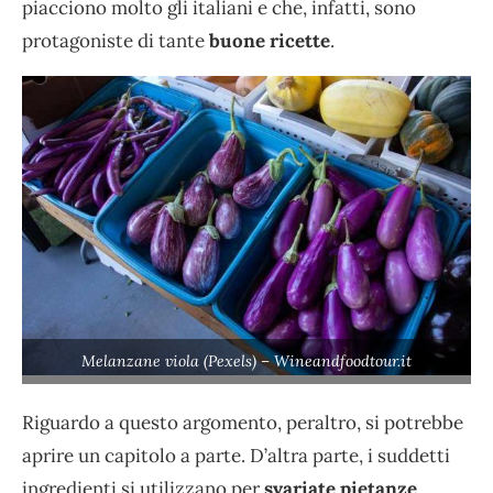
piacciono molto gli italiani e che, infatti, sono
protagoniste di tante
buone ricette
.
Melanzane viola (Pexels) – Wineandfoodtour.it
Riguardo a questo argomento, peraltro, si potrebbe
aprire un capitolo a parte. D’altra parte, i suddetti
ingredienti si utilizzano per
svariate pietanze
,