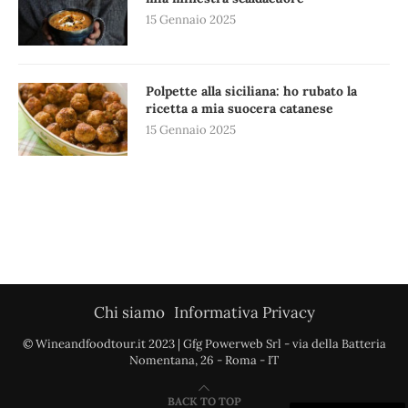
15 Gennaio 2025
Polpette alla siciliana: ho rubato la
ricetta a mia suocera catanese
15 Gennaio 2025
Chi siamo
Informativa Privacy
© Wineandfoodtour.it 2023 | Gfg Powerweb Srl - via della Batteria
Nomentana, 26 - Roma - IT
BACK TO TOP