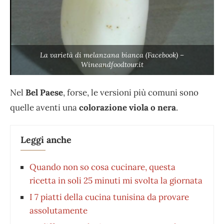
La varietà di melanzana bianca (Facebook) –
Wineandfoodtour.it
Nel
Bel Paese
, forse, le versioni più comuni sono
quelle aventi una
colorazione viola
o nera
.
Leggi anche
Quando non so cosa cucinare, questa
ricetta in soli 25 minuti mi svolta la giornata
I 7 piatti della cucina tunisina da provare
assolutamente