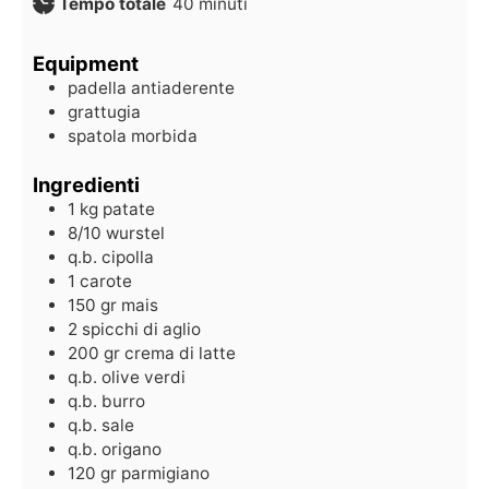
Tempo totale
40
minuti
Equipment
padella antiaderente
grattugia
spatola morbida
Ingredienti
1
kg
patate
8/10
wurstel
q.b.
cipolla
1
carote
150
gr
mais
2
spicchi di aglio
200
gr
crema di latte
q.b.
olive verdi
q.b.
burro
q.b.
sale
q.b.
origano
120
gr
parmigiano