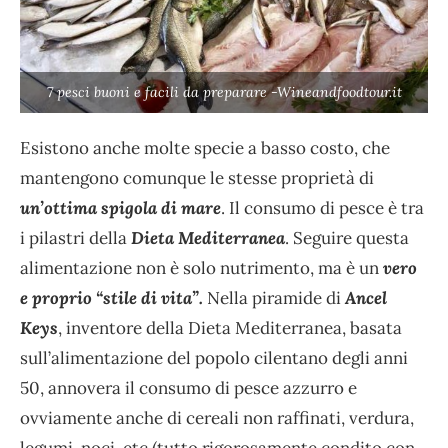
7 pesci buoni e facili da preparare -Wineandfoodtour.it
Esistono anche molte specie a basso costo, che
mantengono comunque le stesse proprietà di
un’ottima spigola di mare
. Il consumo di pesce è tra
i pilastri della
Dieta Mediterranea
. Seguire questa
alimentazione non è solo nutrimento, ma è un
vero
e proprio “stile di vita”.
Nella piramide di
Ancel
Keys
, inventore della Dieta Mediterranea, basata
sull’alimentazione del popolo cilentano degli anni
50, annovera il consumo di pesce azzurro e
ovviamente anche di cereali non raffinati, verdura,
legumi, noci, etc (tutto rigorosamente condito con