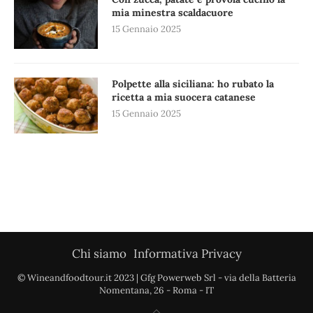
mia minestra scaldacuore
15 Gennaio 2025
Polpette alla siciliana: ho rubato la
ricetta a mia suocera catanese
15 Gennaio 2025
Chi siamo
Informativa Privacy
© Wineandfoodtour.it 2023 | Gfg Powerweb Srl - via della Batteria
Nomentana, 26 - Roma - IT