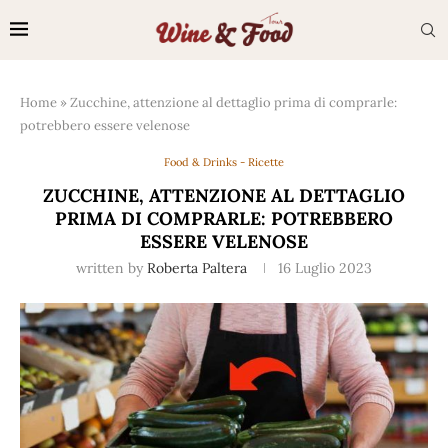
Home
»
Zucchine, attenzione al dettaglio prima di comprarle:
potrebbero essere velenose
Food & Drinks - Ricette
ZUCCHINE, ATTENZIONE AL DETTAGLIO
PRIMA DI COMPRARLE: POTREBBERO
ESSERE VELENOSE
written by
Roberta Paltera
16 Luglio 2023