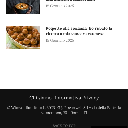
15 Gennaio 2025
Polpette alla siciliana: ho rubato la
ricetta a mia suocera catanese
15 Gennaio 2025
Chi siamo
Informativa Privacy
© Wineandfoodtour.it 2023 | Gfg Powerweb Srl - via della Batteria
Nomentana, 26 - Roma - IT
BACK TO TOP