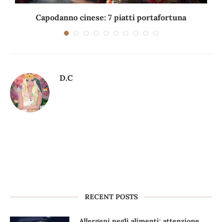
Capodanno cinese: 7 piatti portafortuna
C
D.C
RECENT POSTS
Allergeni negli alimenti: attenzione