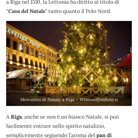
a Riga nel 1510, la Lettonia ha diritto al titolo di
“
Casa del Natale
” tanto quanto il Polo Nord.
Mercatino di Natale a Riga – Wineandfoodtour.it
A
Riga
, anche se non è un bianco Natale, si può
facilmente entrare nello spirito natalizio,
semplicemente seguendo l’aroma del
pan di