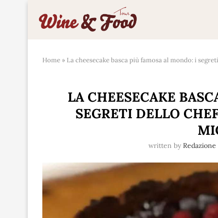
Home
»
La cheesecake basca più famosa al mondo: i segreti
LA CHEESECAKE BASCA
SEGRETI DELLO CHEF
MI
written by
Redazione 