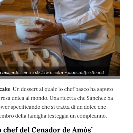
to insignito con tre stelle Michelin – wineandfoodtour.it
cake
. Un dessert al quale lo chef basco ha saputo
 resa unica al mondo. Una ricetta che Sànchez ha
lower specificando che si tratta di un dolce che
membro della famiglia festeggia un compleanno.
 chef del Cenador de Amòs’