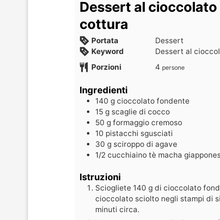
Dessert al cioccolato
cottura
Portata
Dessert
Keyword
Dessert al ciocco
Porzioni
4
persone
Ingredienti
140
g
cioccolato fondente
15
g
scaglie di cocco
50
g
formaggio cremoso
10
pistacchi sgusciati
30
g
sciroppo di agave
1/2
cucchiaino
tè macha giappone
Istruzioni
Sciogliete 140 g di cioccolato fo
cioccolato sciolto negli stampi di si
minuti circa.