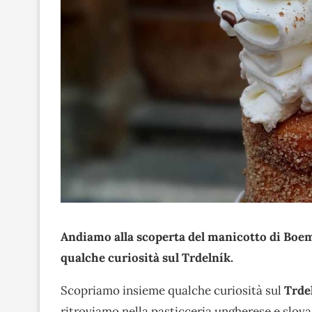
Andiamo alla scoperta del manicotto di Boemi
qualche curiosità sul Trdelník.
Scopriamo insieme qualche curiosità sul
Trde
ritroviamo nella pasticceria ungherese e slova