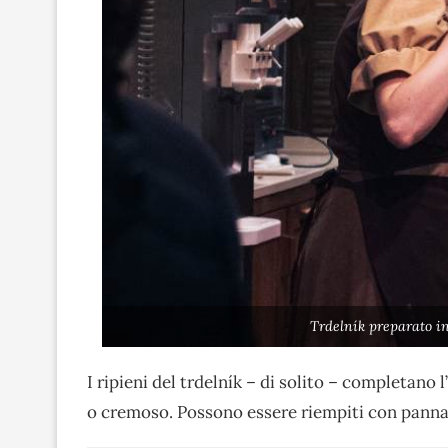
Trdelník preparato i
I ripieni del trdelník – di solito – completan
o cremoso. Possono essere riempiti con panna 