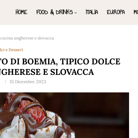
HOME
FOOD & DRINKS
ITALIA
EUROPA
M
a cucina ungherese e slovacca
lci e Dessert
O DI BOEMIA, TIPICO DOLCE
NGHERESE E SLOVACCA
C
15 Dicembre 2023