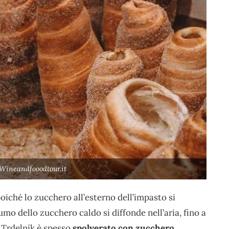
 Wineandfooodtour.it
poiché lo zucchero all’esterno dell’impasto si
umo dello zucchero caldo si diffonde nell’aria, fino a
l Trdelník è spesso
spolverato con zucchero
.