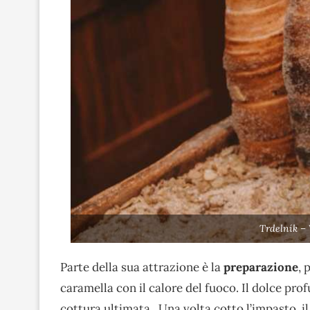
Trdelník –
Parte della sua attrazione è la
preparazione
, 
caramella con il calore del fuoco. Il dolce prof
cottura ultimata.. Una volta cotto l’impasto, i