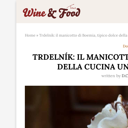
Home
»
Trdelník: il manicotto di Boemia, tipico dolce dell
Do
TRDELNÍK: IL MANICOTT
DELLA CUCINA U
written by
D.