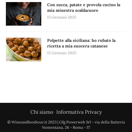
Con zucca, patate e provola cucino la
mia minestra scaldacuore
15 Gennaio 2025
Polpette alla siciliana: ho rubato la
ricetta a mia suocera catanese
15 Gennaio 2025
Chi siamo
Informativa Privacy
© Wineandfoodtour.it 2023 | Gfg Powerweb Srl - via della Batteria
Nomentana, 26 - Roma - IT