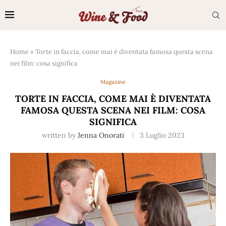
Home
»
Torte in faccia, come mai è diventata famosa questa scena
nei film: cosa significa
Magazine
TORTE IN FACCIA, COME MAI È DIVENTATA
FAMOSA QUESTA SCENA NEI FILM: COSA
SIGNIFICA
written by
Jenna Onorati
3 Luglio 2023