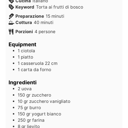
Cucina
italiano
Keyword
Torta ai frutti di bosco
Preparazione
15
minuti
Cottura
40
minuti
Porzioni
4
persone
Equipment
1 ciotola
1 piatto
1 casseruola
22 cm
1 carta da forno
Ingredienti
2
uova
150
gr
zucchero
10
gr
zucchero vanigliato
75
gr
burro
150
gr
yogurt bianco
250
gr
farina
8
gr
lievito