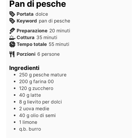
Pan di pesche
Portata
dolce
Keyword
pan di pesche
Preparazione
20
minuti
Cottura
35
minuti
Tempo totale
55
minuti
Porzioni
6
persone
Ingredienti
250
g
pesche mature
200
g
farina 00
120
g
zucchero
40
g
latte
8
g
lievito per dolci
2
uova medie
40
g
olio di semi
1
limone
q.b.
burro