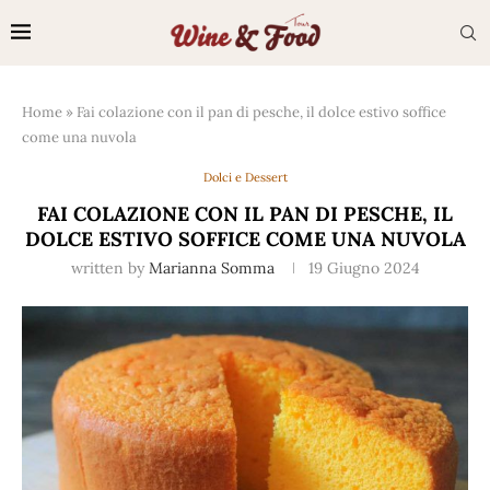
Home
»
Fai colazione con il pan di pesche, il dolce estivo soffice
come una nuvola
Dolci e Dessert
FAI COLAZIONE CON IL PAN DI PESCHE, IL
DOLCE ESTIVO SOFFICE COME UNA NUVOLA
written by
Marianna Somma
19 Giugno 2024