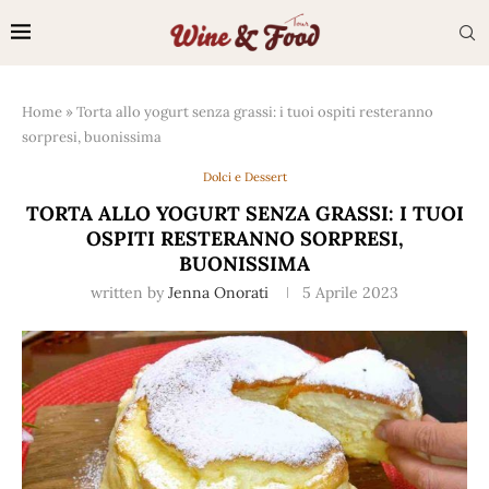
Home
»
Torta allo yogurt senza grassi: i tuoi ospiti resteranno
sorpresi, buonissima
Dolci e Dessert
TORTA ALLO YOGURT SENZA GRASSI: I TUOI
OSPITI RESTERANNO SORPRESI,
BUONISSIMA
written by
Jenna Onorati
5 Aprile 2023