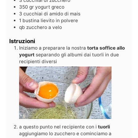
3
cucchiai
di zucchero
350
gr
yogurt greco
3
cucchiai
di amido di mais
1
bustina
lievito in polvere
qb
zucchero a velo
Istruzioni
Iniziamo a preparare la nostra
torta soffice allo
yogurt
separando gli albumi dai tuorli in due
recipienti diversi
a questo punto nel recipiente con i
tuorli
aggiungiamo lo zucchero e cominciamo a