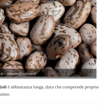
ay) – wineandfoodtour.it
ioli
è abbastanza lunga, dato che comprende proprio
tunno.