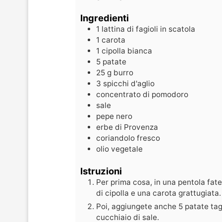
Ingredienti
1
lattina di fagioli in scatola
1
carota
1
cipolla bianca
5
patate
25
g
burro
3
spicchi d'aglio
concentrato di pomodoro
sale
pepe nero
erbe di Provenza
coriandolo fresco
olio vegetale
Istruzioni
Per prima cosa, in una pentola fate
di cipolla e una carota grattugiata
Poi, aggiungete anche 5 patate tagl
cucchiaio di sale.