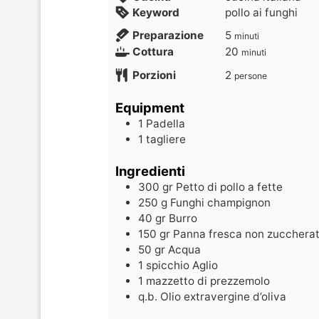
Keyword
pollo ai funghi
Preparazione
5
minuti
Cottura
20
minuti
Porzioni
2
persone
Equipment
1 Padella
1 tagliere
Ingredienti
300
gr
Petto di pollo a fette
250
g
Funghi champignon
40
gr
Burro
150
gr
Panna fresca non zucchera
50
gr
Acqua
1
spicchio Aglio
1
mazzetto di prezzemolo
q.b. Olio extravergine d’oliva