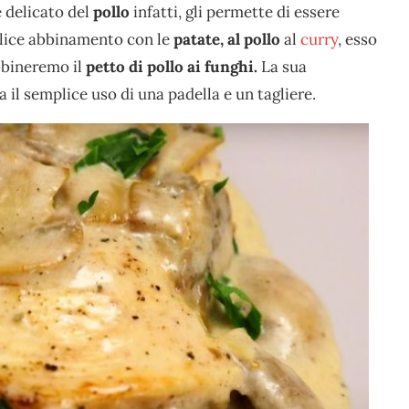
e delicato del
pollo
infatti, gli permette di essere
plice abbinamento con le
patate, al pollo
al
curry
, esso
bbineremo il
petto di pollo ai funghi.
La sua
a il semplice uso di una padella e un tagliere.