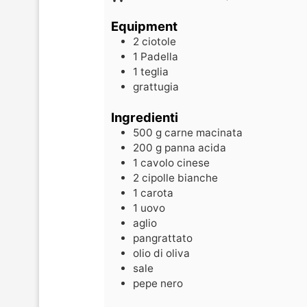
Equipment
2 ciotole
1 Padella
1 teglia
grattugia
Ingredienti
500
g
carne macinata
200
g
panna acida
1
cavolo cinese
2
cipolle bianche
1
carota
1
uovo
aglio
pangrattato
olio di oliva
sale
pepe nero