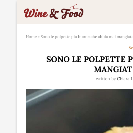
Home
»
Sono le polpette più buone che abbia mai mangiato
Se
SONO LE POLPETTE P
MANGIATO
written by
Chiara 