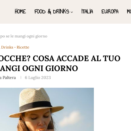
HOME
FOOD & DRINKS
ITALIA
EUROPA
M
rpo se le mangi ogni giorno
 Drinks - Ricette
COCCHE? COSA ACCADE AL TUO
MANGI OGNI GIORNO
a Paltera
6 Luglio 2023