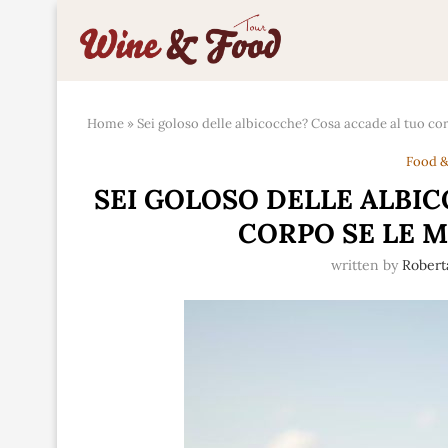
Home
»
Sei goloso delle albicocche? Cosa accade al tuo co
Food &
SEI GOLOSO DELLE ALBI
CORPO SE LE 
written by
Robert