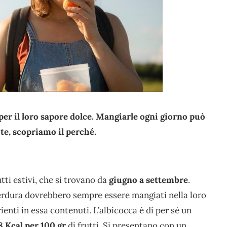
per il loro sapore dolce. Mangiarle ogni giorno può
ute, scopriamo il perché.
tti estivi, che si trovano da
giugno a settembre
.
erdura dovrebbero sempre essere mangiati nella loro
ienti in essa contenuti. L’albicocca è di per sé un
8 Kcal per 100 gr
di frutti. Si presentano con un