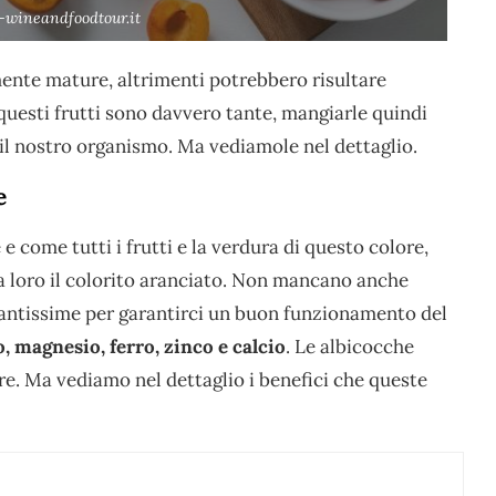
-wineandfoodtour.it
nte mature, altrimenti potrebbero risultare
questi frutti sono davvero tante, mangiarle quindi
r il nostro organismo. Ma vediamole nel dettaglio.
e
e come tutti i frutti e la verdura di questo colore,
a loro il colorito aranciato. Non mancano anche
antissime per garantirci un buon funzionamento del
, magnesio, ferro, zinco e calcio
. Le albicocche
ere. Ma vediamo nel dettaglio i benefici che queste