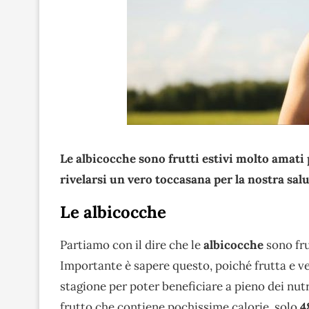
Le albicocche sono frutti estivi molto amati 
rivelarsi un vero toccasana per la nostra sal
Le albicocche
Partiamo con il dire che le
albicocche
sono fru
Importante è sapere questo, poiché frutta e v
stagione per poter beneficiare a pieno dei nutr
frutto che contiene pochissime calorie, solo
4