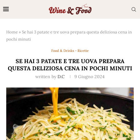
Home
»
Se hai 3 patate e tre uova prepara questa deliziosa cena in
pochi minuti
Food & Drinks - Ricette
SE HAI 3 PATATE E TRE UOVA PREPARA
QUESTA DELIZIOSA CENA IN POCHI MINUTI
written by
D.C
9 Giugno 2024