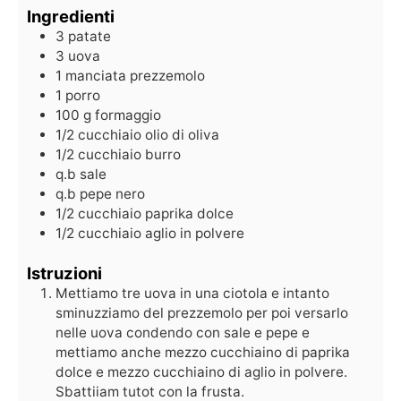
Ingredienti
3
patate
3
uova
1
manciata
prezzemolo
1
porro
100
g
formaggio
1/2
cucchiaio
olio di oliva
1/2
cucchiaio
burro
q.b
sale
q.b
pepe nero
1/2
cucchiaio
paprika dolce
1/2
cucchiaio
aglio in polvere
Istruzioni
Mettiamo tre uova in una ciotola e intanto
sminuzziamo del prezzemolo per poi versarlo
nelle uova condendo con sale e pepe e
mettiamo anche mezzo cucchiaino di paprika
dolce e mezzo cucchiaino di aglio in polvere.
Sbattiiam tutot con la frusta.