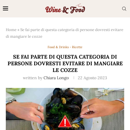
Home
»
Se fai parte di questa categoria di persone dovresti evitare
di mangiare le cozze
Food & Drinks - Ricette
SE FAI PARTE DI QUESTA CATEGORIA DI
PERSONE DOVRESTI EVITARE DI MANGIARE
LE COZZE
written by
Chiara Longo
22 Agosto 2023