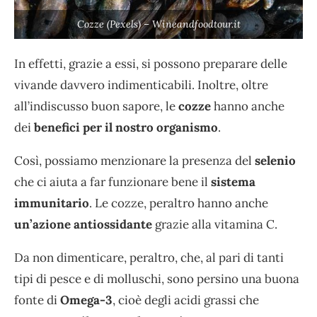
Cozze (Pexels) – Wineandfoodtour.it
In effetti, grazie a essi, si possono preparare delle
vivande davvero indimenticabili. Inoltre, oltre
all’indiscusso buon sapore, le
cozze
hanno anche
dei
benefici per il nostro organismo
.
Così, possiamo menzionare la presenza del
selenio
che ci aiuta a far funzionare bene il
sistema
immunitario
. Le cozze, peraltro hanno anche
un’azione antiossidante
grazie alla vitamina C.
Da non dimenticare, peraltro, che, al pari di tanti
tipi di pesce e di molluschi, sono persino una buona
fonte di
Omega-3
, cioè degli acidi grassi che