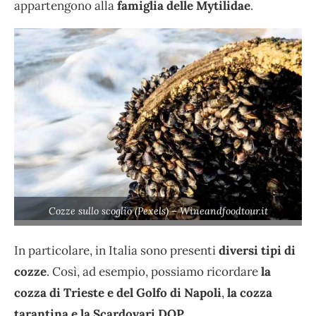
appartengono alla
famiglia delle Mytilidae
.
Cozze sullo scoglio (Pexels) – Wineandfoodtour.it
In particolare, in Italia sono presenti
diversi tipi di
cozze
. Così, ad esempio, possiamo ricordare
la
cozza di Trieste e del Golfo di Napoli
,
la cozza
tarantina
e la Scardovari DOP
.