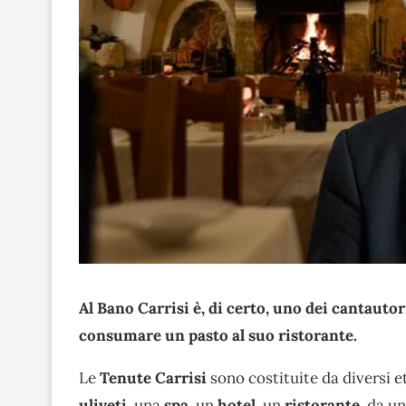
Al Bano Carrisi è, di certo, uno dei cantauto
consumare un pasto al suo ristorante.
Le
Tenute Carrisi
sono costituite da diversi e
uliveti
, una
spa
, un
hotel
, un
ristorante
, da u