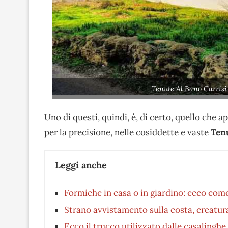
Tenute Al Bano Carrisi
Uno di questi, quindi, è, di certo, quello che
per la precisione, nelle cosiddette e vaste
Tenu
Leggi anche
Formiche in casa o in giardino: ecco com
Strano avvistamento sulla costa, creatura
Ecco il trucco utilizzato dalle casalinghe