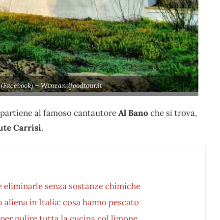
 (Facebook) – Wineandfoodtour.it
 appartiene al famoso cantautore
Al Bano
che si trova,
te Carrisi
.
e eliminarle senza sostanze chimiche
 aliena in Italia: cosa hanno pescato
 per pulire tutta la cucina col limone