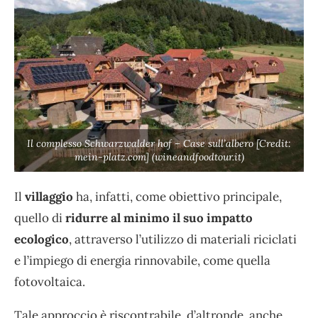
Il complesso Schwarzwalder hof – Case sull’albero [Credit:
mein-platz.com] (wineandfoodtour.it)
Il
villaggio
ha, infatti, come obiettivo principale,
quello di
ridurre al minimo il suo impatto
ecologico
, attraverso l’utilizzo di materiali riciclati
e l’impiego di energia rinnovabile, come quella
fotovoltaica.
Tale approccio è riscontrabile, d’altronde, anche