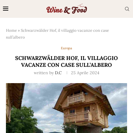
Home
»
Schwarzwälder Hof, il villaggio vacanze con case
sull’albero
Europa
SCHWARZWÄLDER HOF, IL VILLAGGIO
VACANZE CON CASE SULL’ALBERO
written by
D.C
25 Aprile 2024