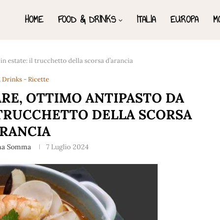
HOME
FOOD & DRINKS
ITALIA
EUROPA
M
in estate: il trucchetto della scorsa d’arancia
 Drinks - Ricette
ARE, OTTIMO ANTIPASTO DA
L TRUCCHETTO DELLA SCORSA
ARANCIA
na Somma
7 Luglio 2024