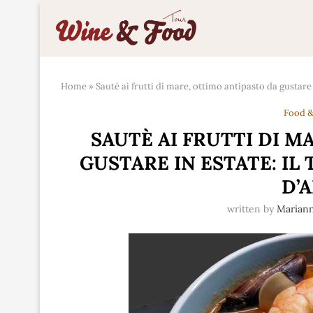
Home
»
Sautè ai frutti di mare, ottimo antipasto da gustare 
Food &
SAUTÈ AI FRUTTI DI M
GUSTARE IN ESTATE: I
D’
written by
Marian