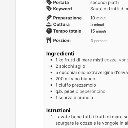
Portata
secondi piatti
Keyword
Sautè di frutti di
Preparazione
10
minuti
Cottura
5
minuti
Tempo totale
15
minuti
Porzioni
4
persone
Ingredienti
1
kg
frutti di mare misti
cozze, vongo
2
spicchi
aglio
5
cucchiai
olio extravergine d'oliva
200
ml
vino bianco
1
ciuffo
prezzemolo
q.b.
pepe
o peperoncino
1
scorza d'arancia
Istruzioni
Lavate bene tutti i frutti di mare s
spurgare le cozze e le vongole in 