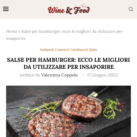
Home
»
Salse per hamburger: ecco le migliori da utilizzare per
insaporire
Antipasti Contorni Condimenti Salse
SALSE PER HAMBURGER: ECCO LE MIGLIORI
DA UTILIZZARE PER INSAPORIRE
written by
Valentina Coppola
17 Giugno 2023